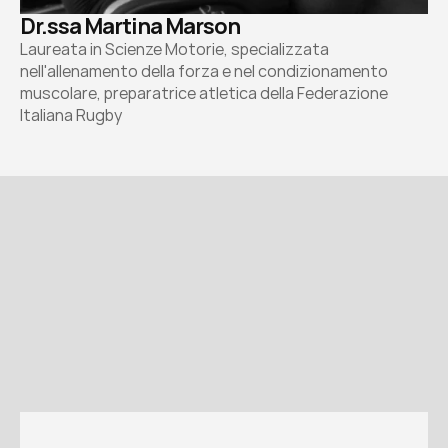
Dr.ssa Martina Marson
Laureata in Scienze Motorie, specializzata 
nell'allenamento della forza e nel condizionamento 
muscolare, preparatrice atletica della Federazione 
Italiana Rugby
07
Iscriviti oggi
Scegli il tuo percorso
Tre soluzioni per iniziare, crescere e certificarti 
come Personal Trainer. Scegli il piano più adatto 
ai tuoi obiettivi: flessibile, pratico, completo.