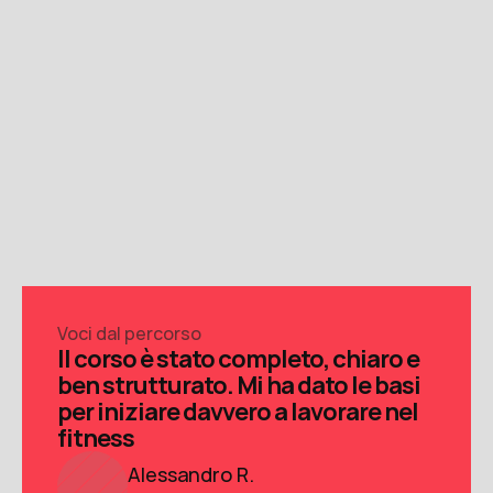
05
Testimonianze
Esperienze 
dei nostri studenti
Percorsi completati, ostacoli superati, nuove 
carriere avviate: ascolta la voce 
di chi ha scelto SNPT.
Voci dal percorso
Il corso è stato completo, chiaro e 
ben strutturato. Mi ha dato le basi 
per iniziare davvero a lavorare nel 
fitness
Alessandro R. 